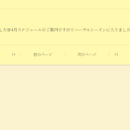
た🌸4月スケジュールのご案内ですがリハーサルシーズンに入りました為隔週
前のページ
次のページ
|
|