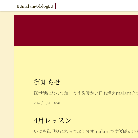
🧘‍♂️malamのblog🧘‍♂️
御知らせ
御世話になっております🕺暖かい日も増えmalamクラ
2026/05/20 18:41
4月レッスン
いつも御世話になっておりますmalamです🏋️暖かい陽