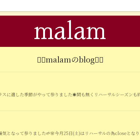
malam
🧘‍♂️malamのblog🧘‍♂️
スに適した季節がやって参りました☀️間も無くリハーサルシーズンも終え6
気となって参りました🌱🌸今月25日(土)はリハーサルの為closeとなり