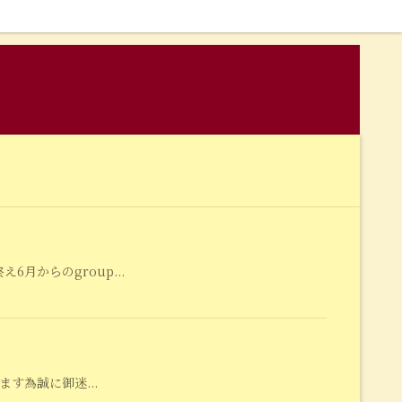
月からのgroup...
ます為誠に御迷...